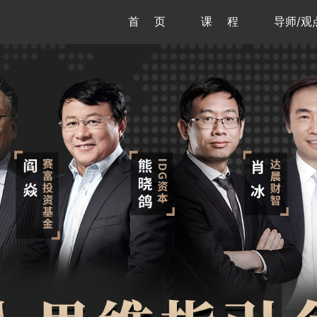
首 页
课 程
导师/观