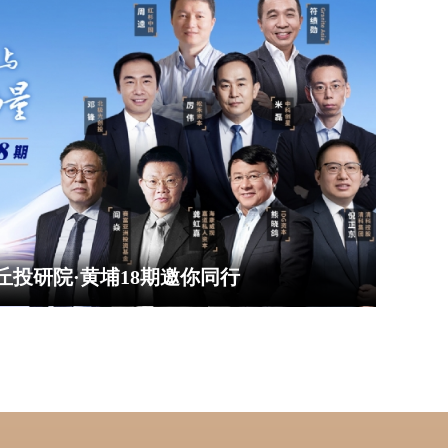
沙丘投研院·黄埔18期邀你同行